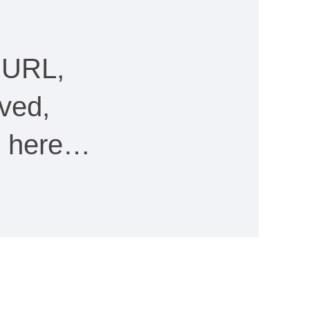
 URL,
ved,
ee here…