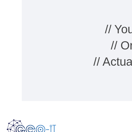
// Y
// 
// Actu